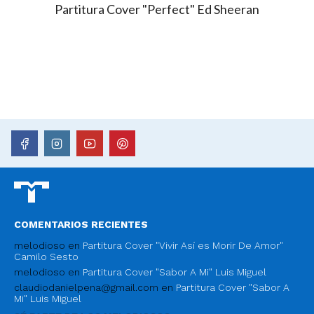
Partitura Cover "Perfect" Ed Sheeran
COMENTARIOS RECIENTES
melodioso
en
Partitura Cover "Vivir Así es Morir De Amor"
Camilo Sesto
melodioso
en
Partitura Cover "Sabor A Mi" Luis Miguel
claudiodanielpena@gmail.com
en
Partitura Cover "Sabor A
Mi" Luis Miguel