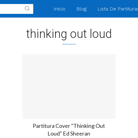
Inicio
Blog
Lista De Partitur
thinking out loud
Partitura Cover "Thinking Out
Loud" Ed Sheeran