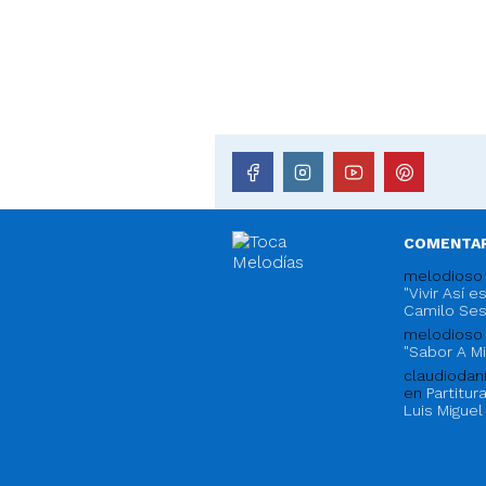
COMENTAR
melodioso
"Vivir Así 
Camilo Se
melodioso
"Sabor A Mi
claudioda
en
Partitur
Luis Miguel