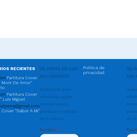
Política de
IOS RECIENTES
privacidad
en
Partitura Cover
es Morir De Amor"
sto
en
Partitura Cover
" Luis Miguel
nielpena@gmail.com
a Cover "Sabor A Mi"