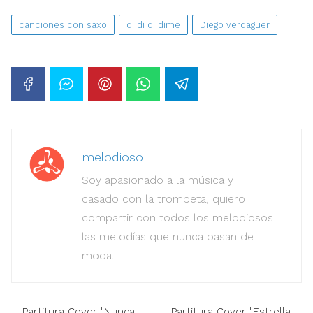
canciones con saxo
di di di dime
Diego verdaguer
melodioso
Soy apasionado a la música y
casado con la trompeta, quiero
compartir con todos los melodiosos
las melodías que nunca pasan de
moda.
Partitura Cover "Nunca
Partitura Cover "Estrella