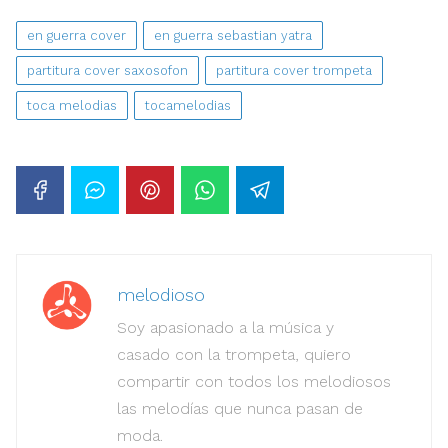
en guerra cover
en guerra sebastian yatra
partitura cover saxosofon
partitura cover trompeta
toca melodias
tocamelodias
melodioso
Soy apasionado a la música y
casado con la trompeta, quiero
compartir con todos los melodiosos
las melodías que nunca pasan de
moda.