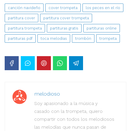
canción navideño
cover trompeta
los peces en el río
partitura cover
partitura cover trompeta
partitura trompeta
partituras gratis
partituras online
partituras pdf
toca melodias
trombón
trompeta
melodioso
Soy apasionado a la música y
casado con la trompeta, quiero
compartir con todos los melodiosos
las melodías que nunca pasan de