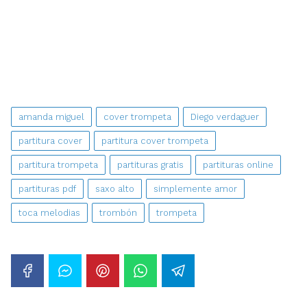
amanda miguel
cover trompeta
Diego verdaguer
partitura cover
partitura cover trompeta
partitura trompeta
partituras gratis
partituras online
partituras pdf
saxo alto
simplemente amor
toca melodias
trombón
trompeta