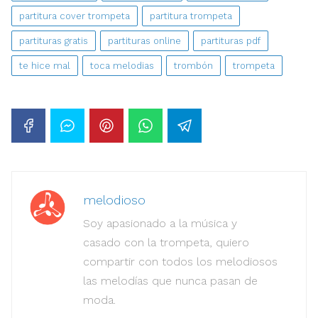
partitura cover trompeta
partitura trompeta
partituras gratis
partituras online
partituras pdf
te hice mal
toca melodias
trombón
trompeta
melodioso
Soy apasionado a la música y
casado con la trompeta, quiero
compartir con todos los melodiosos
las melodías que nunca pasan de
moda.