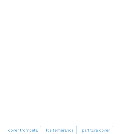
cover trompeta
los temerarios
partitura cover