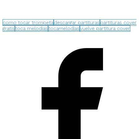
como tocar trompeta
descargar partituras
partituras cover
gratis
toca melodias
tocamelodias
vuelve partitura cover