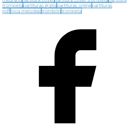
trompeta
partituras gratis
partituras online
partituras
pdf
toca melodias
trombón
trompeta