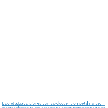
bajo el agua
canciones con saxo
cover trompeta
manuel
medrano
partitura cover
partitura cover trompeta
partitura