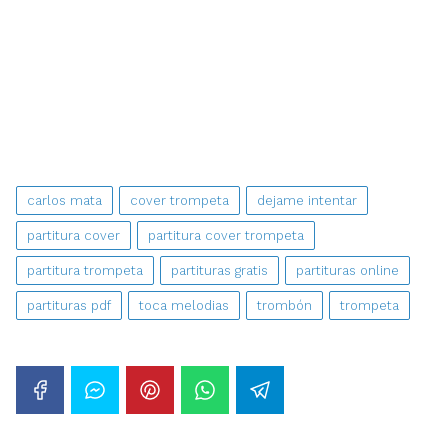
carlos mata
cover trompeta
dejame intentar
partitura cover
partitura cover trompeta
partitura trompeta
partituras gratis
partituras online
partituras pdf
toca melodias
trombón
trompeta