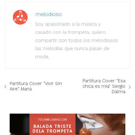
melodioso
Soy apasionado a la música y
casado con la trompeta, quiero
compartir con todos los melodiosos
las melodías que nunca pasan de
moda.
Partitura Cover "Esa
Partitura Cover "Vivir Sin
chica es mía" Sergio
Aire" Maná
Dalma